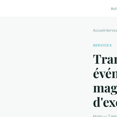
Act
Accueil
›
Servic
SERVICES
Tra
évé
mag
d'ex
Hugo — 7 janv