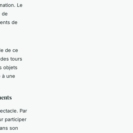
nation. Le
, de
ments de
le de ce
 des tours
s objets
e à une
ments
ectacle. Par
r participer
Dans son