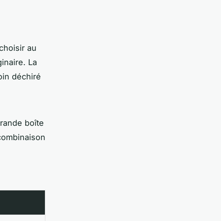
choisir au
inaire. La
oin déchiré
grande boîte
 combinaison