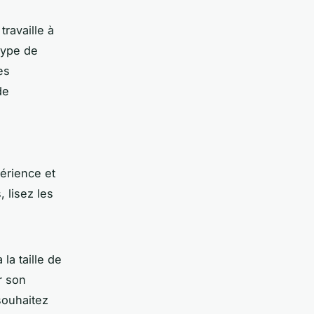
ravaille à
type de
es
de
érience et
 lisez les
la taille de
r son
souhaitez