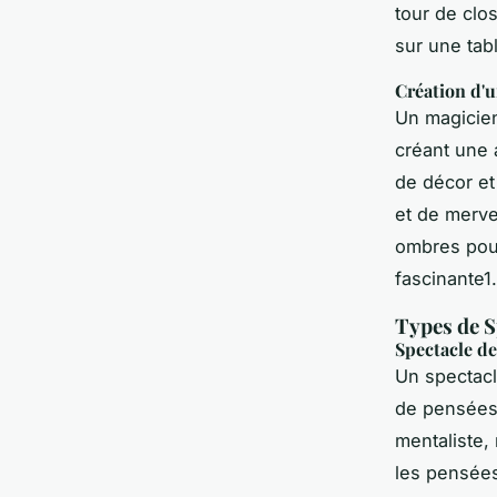
tour de
clo
sur une tabl
Création d'
Un magicien
créant une 
de décor et
et de merve
ombres pour
fascinante1.
Types de S
Spectacle d
Un spectacl
de pensées,
mentaliste
les pensées