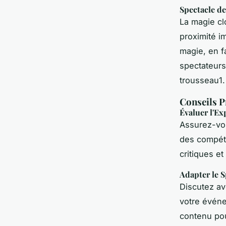
Spectacle d
La magie c
proximité i
magie, en f
spectateurs
trousseau1.
Conseils P
Évaluer l'Ex
Assurez-vou
des compéte
critiques e
Adapter le 
Discutez ave
votre événe
contenu pou