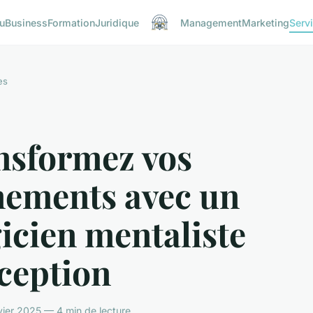
u
Business
Formation
Juridique
Management
Marketing
Serv
es
nsformez vos
nements avec un
icien mentaliste
ception
ier 2025 — 4 min de lecture