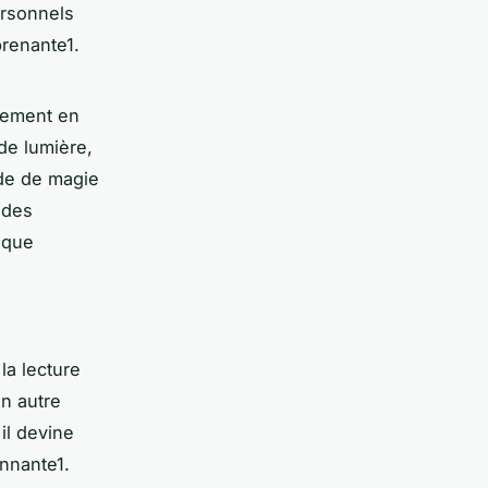
ersonnels
prenante1.
nement en
de lumière,
nde de magie
 des
tique
la lecture
un autre
 il devine
nnante1.