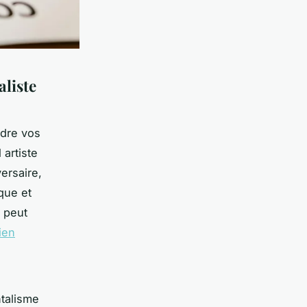
liste
ndre vos
 artiste
ersaire,
que et
 peut
ien
ntalisme