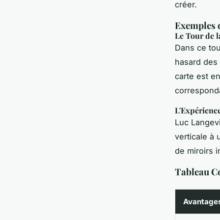
créer.
Exemples d
Le Tour de l
Dans ce tou
hasard des 
carte est e
corresponda
L'Expérience
Luc Langevi
verticale à
de miroirs i
Tableau C
Avantage