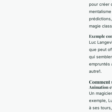
pour créer 
mentalisme 
prédictions
magie class
Exemple con
Luc Langevi
que peut of
qui semblen
empruntés a
autre1.
Comment u
Animation et
Un magicien
exemple, Lu
à ses tours