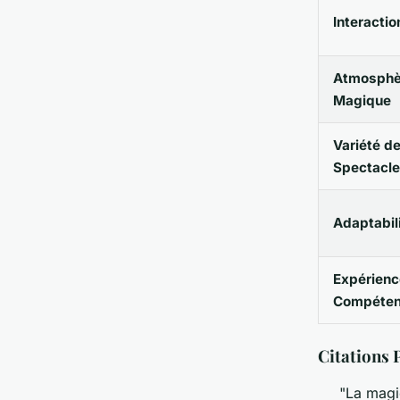
Interactio
Atmosphè
Magique
Variété d
Spectacl
Adaptabil
Expérienc
Compéte
Citations 
"La magie