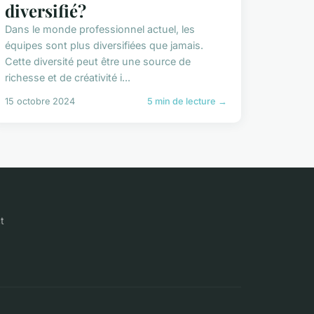
diversifié?
Dans le monde professionnel actuel, les
équipes sont plus diversifiées que jamais.
Cette diversité peut être une source de
richesse et de créativité i...
15 octobre 2024
5 min de lecture →
t