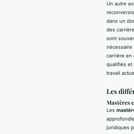
Un autre av
reconversio
dans un dom
des carrièr
sont souven
nécessaire 
carrière en
qualifiés e
travail actu
Les diffé
Mastères e
Les
mastère
approfondie
juridiques 