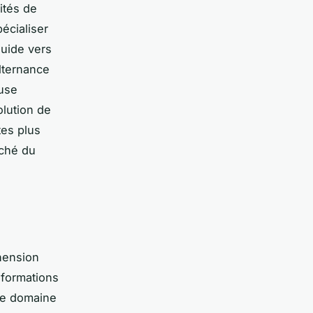
ités de
écialiser
luide vers
lternance
euse
olution de
tes plus
rché du
hension
 formations
 le domaine