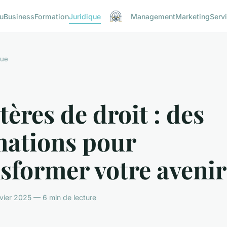
u
Business
Formation
Juridique
Management
Marketing
Serv
que
ères de droit : des
mations pour
sformer votre avenir
ier 2025 — 6 min de lecture