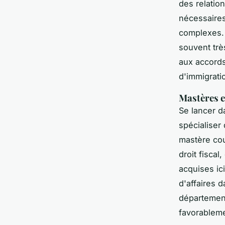
des relatio
nécessaire
complexes. 
souvent trè
aux accords
d'immigrati
Mastères e
Se lancer 
spécialiser
mastère cou
droit fisca
acquises ic
d'affaires 
département
favorableme