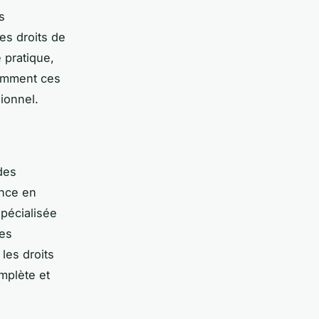
s
es droits de
 pratique,
omment ces
ionnel.
des
ence en
spécialisée
Ces
les droits
mplète et