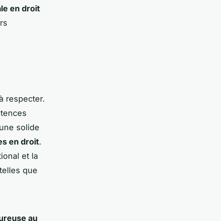
le en droit
rs
 à respecter.
étences
une solide
s en droit
.
ional et la
telles que
oureuse au