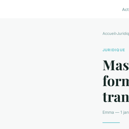
Act
Accueil
›
Juridi
JURIDIQUE
Mast
for
tran
Emma — 1 janv