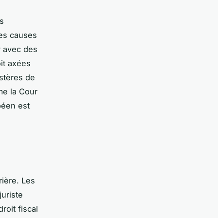
ts
des causes
r avec des
it axées
stères de
me la Cour
péen est
ière. Les
juriste
roit fiscal