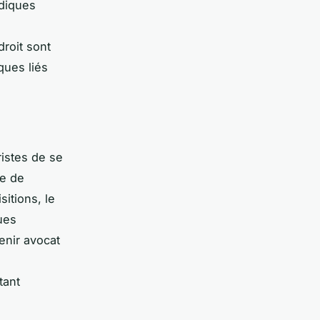
idiques
roit sont
ques liés
ristes de se
pe de
itions, le
ues
enir avocat
tant