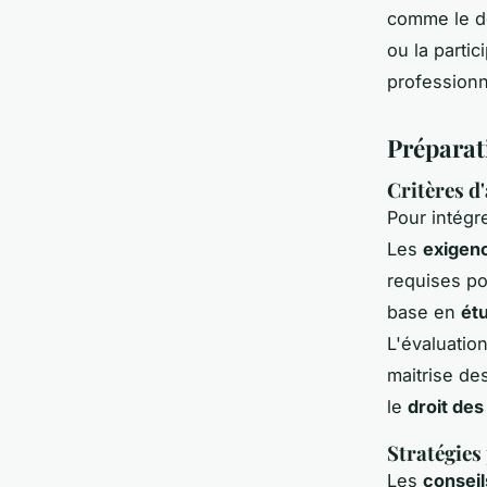
comme le d
ou la partic
professionn
Préparat
Critères 
Pour intégr
Les
exigenc
requises po
base en
ét
L'évaluation
maitrise de
le
droit des
Stratégies
Les
conseil