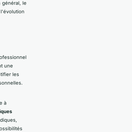
n général, le
l'évolution
rofessionnel
nt une
ifier les
sonnelles.
e à
diques
idiques,
ssibilités