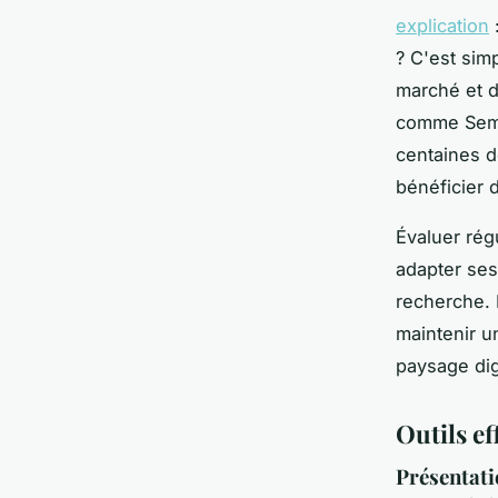
explication
:
? C'est simp
marché et d
comme Semru
centaines d
bénéficier 
Évaluer rég
adapter ses
recherche. 
maintenir un
paysage digi
Outils ef
Présentati