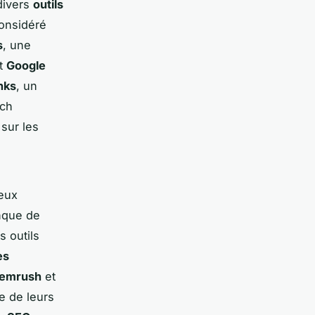
divers
outils
onsidéré
s
, une
nt
Google
nks
, un
rch
 sur les
ceux
nque de
 outils
es
emrush
et
se de leurs