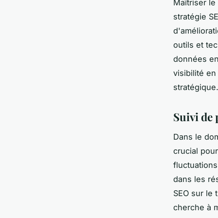
Maîtriser l
stratégie S
d'améliorati
outils et t
données en 
visibilité en
stratégique
Suivi de
Dans le dom
crucial pour
fluctuation
dans les ré
SEO sur le t
cherche à m