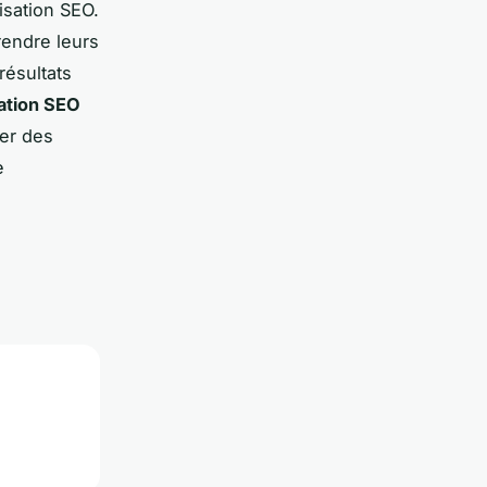
isation SEO.
rendre leurs
résultats
sation SEO
ier des
e