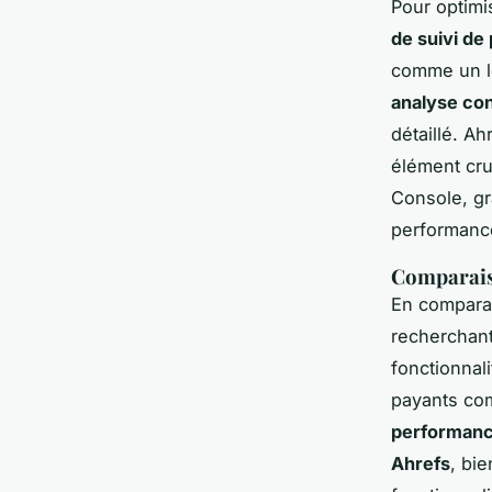
Pour optimi
de suivi de
comme un le
analyse con
détaillé. Ah
élément cruc
Console, gr
performanc
Comparaiso
En comparan
recherchan
fonctionnal
payants co
performan
Ahrefs
, bi