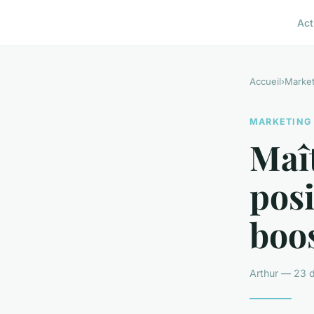
Act
Accueil
›
Market
MARKETING
Maît
pos
boos
Arthur — 23 