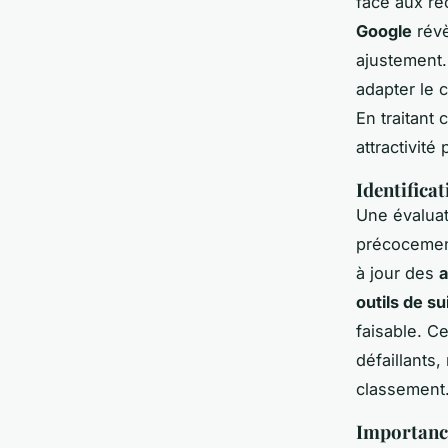
face aux re
Google
révè
ajustement.
adapter le 
En traitant
attractivité
Identifica
Une évaluat
précocement
à jour des
a
outils de s
faisable. Ce
défaillants
classement
Importance