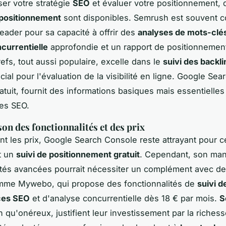
ser votre stratégie
SEO
et évaluer votre positionnement, 
 positionnement
sont disponibles. Semrush est souvent c
ader pour sa capacité à offrir des
analyses de mots-clé
currentielle
approfondie et un rapport de positionneme
refs, tout aussi populaire, excelle dans le
suivi des backli
ial pour l'évaluation de la visibilité en ligne. Google Sea
atuit, fournit des informations basiques mais essentielles
es SEO.
n des fonctionnalités et des prix
t les prix, Google Search Console reste attrayant pour 
t un
suivi de positionnement gratuit
. Cependant, son ma
ités avancées pourrait nécessiter un complément avec des
mme Mywebo, qui propose des fonctionnalités de
suivi d
ces SEO
et d'analyse concurrentielle dès 18 € par mois.
S
en qu'onéreux, justifient leur investissement par la riches