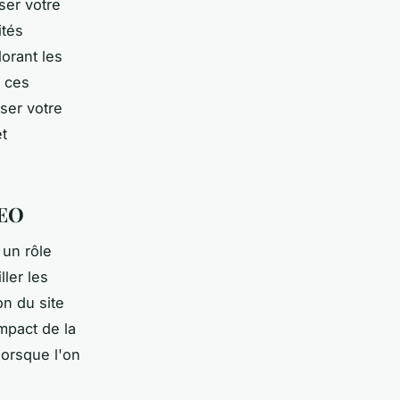
ser votre
ités
lorant les
r ces
ser votre
et
SEO
 un rôle
ller les
on du site
mpact de la
lorsque l'on