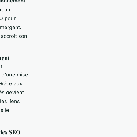
tionnement
nt un
EO
pour
émergent.
 accroît son
ment
r
r d'une mise
Grâce aux
tés devient
les liens
s le
gies SEO