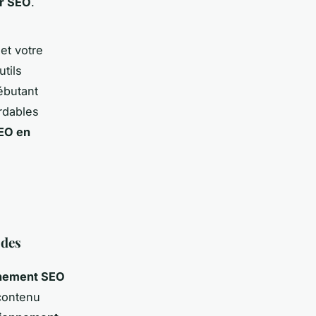
ur SEO
.
 et votre
utils
ébutant
rdables
SEO en
 des
nnement SEO
 contenu