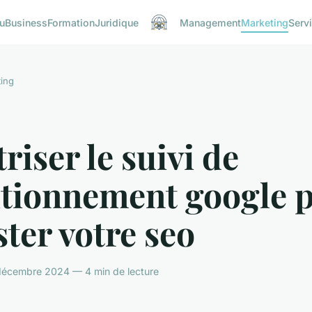
u
Business
Formation
Juridique
Management
Marketing
Serv
ing
riser le suivi de
itionnement google 
ter votre seo
décembre 2024 — 4 min de lecture