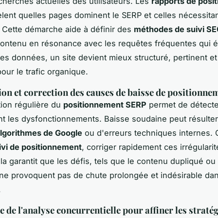
cherches actuelles des utilisateurs. Les
rapports de posi
lent quelles pages dominent le SERP et celles nécessita
 Cette démarche aide à définir des
méthodes de suivi S
contenu en résonance avec les requêtes fréquentes qui 
 ces données, un site devient mieux structuré, pertinent et
 pour le trafic organique.
tion et correction des causes de baisse de positionne
ion régulière du
positionnement SERP
permet de détecte
 les dysfonctionnements. Baisse soudaine peut résulte
lgorithmes de Google
ou d'erreurs techniques internes. 
uivi de positionnement
, corriger rapidement ces irrégulari
la garantit que les défis, tels que le contenu dupliqué ou 
, ne provoquent pas de chute prolongée et indésirable dan
.
 de l'analyse concurrentielle pour affiner les straté