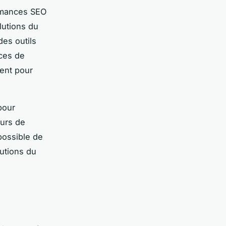
ormances SEO
lutions du
des outils
ces de
ent pour
pour
eurs de
possible de
lutions du